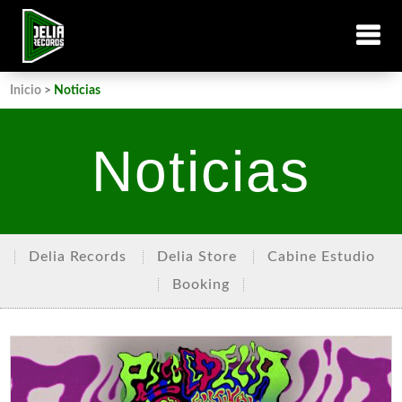
Inicio
>
Noticias
Noticias
Delia Records
Delia Store
Cabine Estudio
Booking