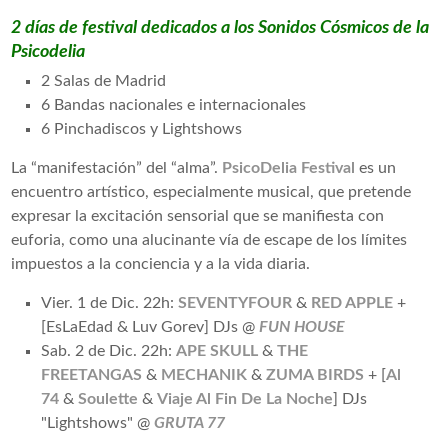
2 días de festival dedicados a los Sonidos Cósmicos de la
Psicodelia
2 Salas de Madrid
6 Bandas nacionales e internacionales
6 Pinchadiscos y Lightshows
La “manifestación” del “alma”.
PsicoDelia Festival
es un
encuentro artístico, especialmente musical, que pretende
expresar la excitación sensorial que se manifiesta con
euforia, como una alucinante vía de escape de los límites
impuestos a la conciencia y a la vida diaria.
Vier. 1 de Dic. 22h:
SEVENTYFOUR
&
RED APPLE
+
[EsLaEdad & Luv Gorev] DJs @
FUN HOUSE
Sab. 2 de Dic. 22h:
APE SKULL
&
THE
FREETANGAS
&
MECHANIK
&
ZUMA BIRDS
+ [
Al
74
&
Soulette
&
Viaje Al Fin De La Noche
] DJs
"Lightshows" @
GRUTA 77