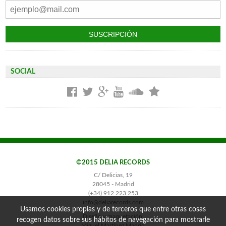
SOCIAL
©2015 DELIA RECORDS
C/ Delicias, 19
28045 - Madrid
(+34) 912 223 253
info@deliarecords.com
Usamos cookies propias y de terceros que entre otras cosas
Diseño y maquetación:
recogen datos sobre sus hábitos de navegación para mostrarle
Miguel Martínez Madrid