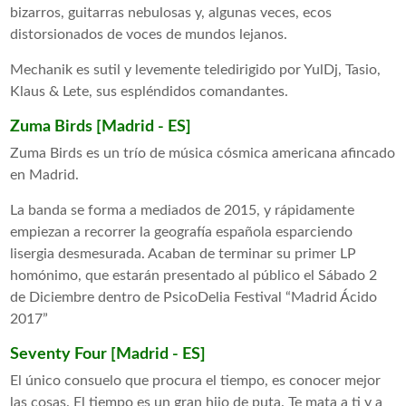
bizarros, guitarras nebulosas y, algunas veces, ecos
distorsionados de voces de mundos lejanos.
Mechanik es sutil y levemente teledirigido por YulDj, Tasio,
Klaus & Lete, sus espléndidos comandantes.
Zuma Birds [Madrid - ES]
Zuma Birds es un trío de música cósmica americana afincado
en Madrid.
La banda se forma a mediados de 2015, y rápidamente
empiezan a recorrer la geografía española esparciendo
lisergia desmesurada. Acaban de terminar su primer LP
homónimo, que estarán presentado al público el Sábado 2
de Diciembre dentro de PsicoDelia Festival “Madrid Ácido
2017”
Seventy Four [Madrid - ES]
El único consuelo que procura el tiempo, es conocer mejor
las cosas. El tiempo es un gran hijo de puta. Te mata a ti y a