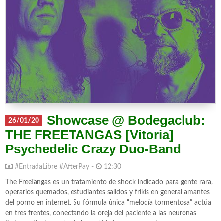
Showcase @ Bodegaclub:
26/01/20
THE FREETANGAS [Vitoria]
Psychedelic Crazy Duo-Band
#EntradaLibre #AfterPay -
12:30
The FreeTangas es un tratamiento de shock indicado para gente rara,
operarios quemados, estudiantes salidos y frikis en general amantes
del porno en internet. Su fórmula única “melodía tormentosa” actúa
en tres frentes, conectando la oreja del paciente a las neuronas