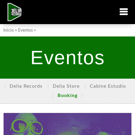
Inicio
>
Eventos
>
Eventos
Delia Records
Delia Store
Cabine Estudio
Booking