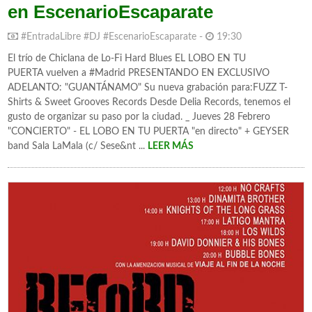
en EscenarioEscaparate
#EntradaLibre #DJ #EscenarioEscaparate -
19:30
El trío de Chiclana de Lo-Fi Hard Blues EL LOBO EN TU
PUERTA vuelven a #Madrid PRESENTANDO EN EXCLUSIVO
ADELANTO: "GUANTÁNAMO" Su nueva grabación para:FUZZ T-
Shirts & Sweet Grooves Records Desde Delia Records, tenemos el
gusto de organizar su paso por la ciudad. _ Jueves 28 Febrero
"CONCIERTO" - EL LOBO EN TU PUERTA "en directo" + GEYSER
band Sala LaMala (c/ Sese&nt ...
LEER MÁS