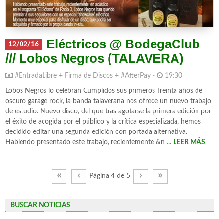
Eléctricos @ BodegaClub
12/02/16
/// Lobos Negros (TALAVERA)
#EntradaLibre + Firma de Discos + #AfterPay -
19:30
Lobos Negros lo celebran Cumplidos sus primeros Treinta años de
oscuro garage rock, la banda talaverana nos ofrece un nuevo trabajo
de estudio. Nuevo disco, del que tras agotarse la primera edición por
el éxito de acogida por el público y la crítica especializada, hemos
decidido editar una segunda edición con portada alternativa.
Habiendo presentado este trabajo, recientemente &n ...
LEER MÁS
«
‹
›
»
Página 4 de 5
BUSCAR NOTICIAS