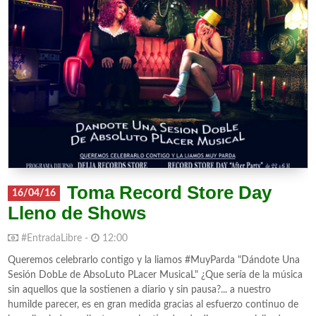
Toma Record Store Day
16/04/16
Lleno de Shows
#EntradaLibre -
12:00
Queremos celebrarlo contigo y la liamos #MuyParda "Dándote Una
Sesión DobLe de AbsoLuto PLacer MusicaL" ¿Que sería de la música
sin aquellos que la sostienen a diario y sin pausa?... a nuestro
humilde parecer, es en gran medida gracias al esfuerzo continuo de