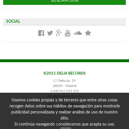
SOCIAL
©2015 DELIA RECORDS
C/ Delicias, 19
28045 - Madrid
(+34) 912 223 253
info@deliarecords.com
Usamos cookies propias y de terceros que entre otras cosas
Diseño y maquetación:
recogen datos sobre sus hábitos de navegación para mostrarle
Miguel Martínez Madrid
publicidad personalizada y realizar análisis de uso de nuestro
sitio.
Si continúa navegando consideramos que acepta su uso.
AVISO LEGAL