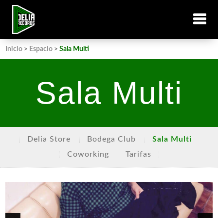
Inicio
>
Espacio
>
Sala Multi
Sala Multi
Delia Store
Bodega Club
Sala Multi
Coworking
Tarifas