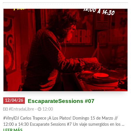
EscaparateSessions #07
12/04/26
#EntradaLibre -
12:00
#VinylDJ Carlos Trapece ¡A Los Platos! Domingo 15 de Marzo ///
12:00 a 14:30 Escaparate Sessions #7 Un viaje sumergidos en los ...
LEER MÁS