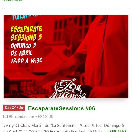
EscaparateSessions #06
05/04/26
#EnrtadaLibre -
12:00
#VinylDJ Chais Martin de "La Santonera" ¡A Los Platos! Domingo 5
de Abril /// 12:00 a 14:30 Escaparate Sessions #6 Delia ...
LEER MÁS