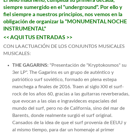
El sello madrileño, cumplida su primera década,
siempre sumergido en el "underground". Por ello y
fiel siempre a nuestros principios, nos vemos en la
obligación de organizar la
"MONUMENTAL NOCHE
INSTRUMENTAL"
<< AQUI TUS ENTRADAS >>
CON LA ACTUACIÓN DE LOS CONJUNTOS MUSICALES
MUSICALES:
THE GAGARINS:
"Presentación de "Kryptokosmos" su
3er LP". The Gagarins es un grupo de auténtico y
patriótico surf soviético, formado en plena estepa
manchega a finales de 2016. Traen al siglo XXI el surf-
rock de los años 60, gracias a las guitarras reverberadas,
que evocan a las olas e ingravideces espaciales del
mundo del surf, pero no de California, sino del mar de
Barents, donde realmente surgió el surf original.
Cansados de la idea de que el surf provenía de EEUU y
al mismo tiempo, para dar un homenaje al primer