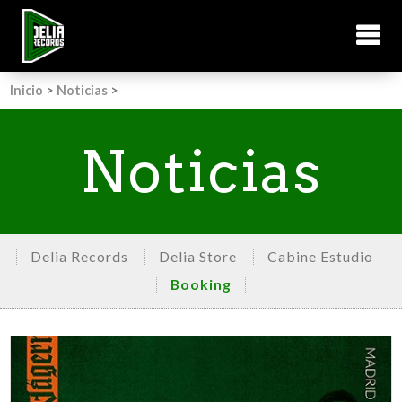
Inicio
>
Noticias
>
Noticias
Delia Records
Delia Store
Cabine Estudio
Booking