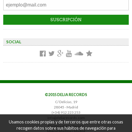
SOCIAL
©2015 DELIA RECORDS
C/ Delicias, 19
28045 - Madrid
(+34) 912 223 253
info@deliarecords.com
Usamos cookies propias y de terceros que entre otras cosas
Diseño y maquetación:
recogen datos sobre sus hábitos de navegación para
Miguel Martínez Madrid