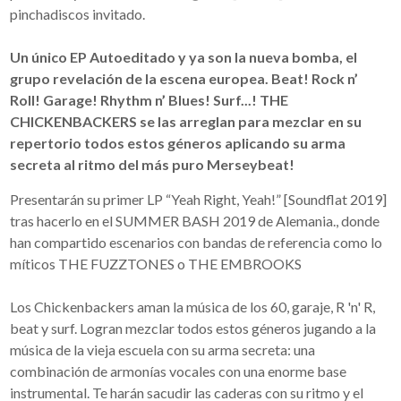
pinchadiscos invitado.
Un único EP Autoeditado y ya son la nueva bomba, el
grupo revelación de la escena europea. Beat! Rock n’
Roll! Garage! Rhythm n’ Blues! Surf...! THE
CHICKENBACKERS se las arreglan para mezclar en su
repertorio todos estos géneros aplicando su arma
secreta al ritmo del más puro Merseybeat!
Presentarán su primer LP “Yeah Right, Yeah!” [Soundflat 2019]
tras hacerlo en el SUMMER BASH 2019 de Alemania., donde
han compartido escenarios con bandas de referencia como lo
míticos THE FUZZTONES o THE EMBROOKS
Los Chickenbackers aman la música de los 60, garaje, R 'n' R,
beat y surf. Logran mezclar todos estos géneros jugando a la
música de la vieja escuela con su arma secreta: una
combinación de armonías vocales con una enorme base
instrumental. Te harán sacudir las caderas con su ritmo y el