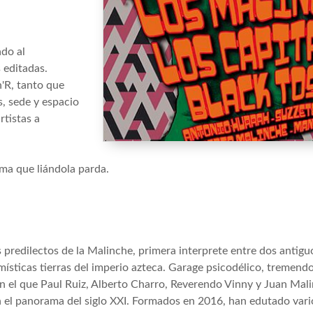
do al
 editadas.
n'R, tanto que
s, sede y espacio
rtistas a
ma que liándola parda.
 predilectos de la Malinche, primera interprete entre dos anti
ísticas tierras del imperio azteca. Garage psicodélico, tremen
on el que Paul Ruiz, Alberto Charro, Reverendo Vinny y Juan Mal
 el panorama del siglo XXI. Formados en 2016, han edutado vario