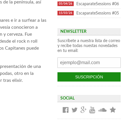
 de la península, así
EscaparateSessions #06
05/04/26
EscaparateSessions #05
15/03/26
res e ir a surfear a las
avesía conocieron a
NEWSLETTER
n y cerveza. Fue
Suscríbete a nuestra lista de correo
sde el rock n roll
y recibe todas nuestas novedades
 Los Capitanes puede
en tu email:
e presentación de una
podas, otro en la
tras elixir.
SOCIAL