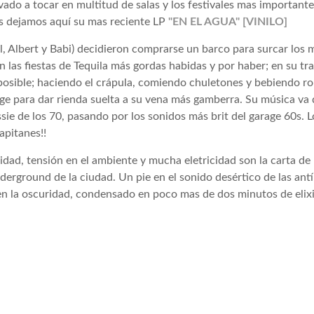
evado a tocar en multitud de salas y los festivales mas importantes
Os dejamos aquí su mas reciente LP
"EN EL AGUA" [VINILO]
l, Albert y Babi) decidieron comprarse un barco para surcar los ma
 las fiestas de Tequila más gordas habidas y por haber; en su tr
osible; haciendo el crápula, comiendo chuletones y bebiendo ro
 para dar rienda suelta a su vena más gamberra. Su música va de
ssie de los 70, pasando por los sonidos más brit del garage 60s.
apitanes!!
ridad, tensión en el ambiente y mucha eletricidad son la carta d
erground de la ciudad. Un pie en el sonido desértico de las antí
 la oscuridad, condensado en poco mas de dos minutos de elixir 