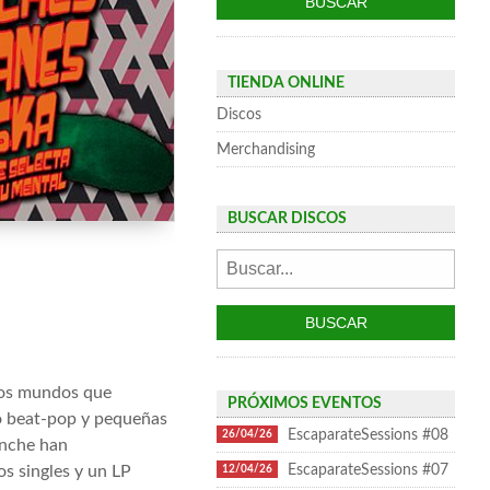
TIENDA ONLINE
Discos
Merchandising
BUSCAR DISCOS
guos mundos que
PRÓXIMOS EVENTOS
do beat-pop y pequeñas
EscaparateSessions #08
26/04/26
inche han
EscaparateSessions #07
s singles y un LP
12/04/26