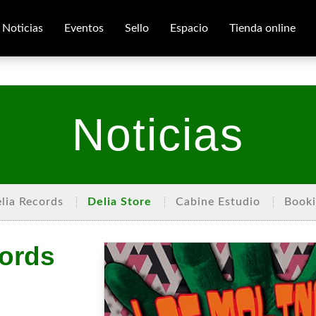
Noticias
Eventos
Sello
Espacio
Tienda online
Noticias
lia Records
Delia Store
Cabine Estudio
Book
cords