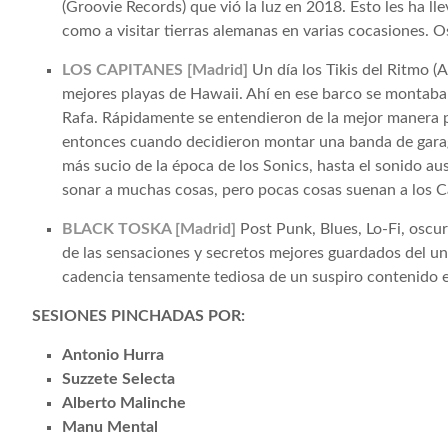
(Groovie Records) que vió la luz en 2018. Esto les ha ll
como a visitar tierras alemanas en varias cocasiones. 
LOS CAPITANES [Madrid]
Un día los Tikis del Ritmo (A
mejores playas de Hawaii. Ahí en ese barco se montaban
Rafa. Rápidamente se entendieron de la mejor manera p
entonces cuando decidieron montar una banda de garage
más sucio de la época de los Sonics, hasta el sonido au
sonar a muchas cosas, pero pocas cosas suenan a los C
BLACK TOSKA [Madrid]
Post Punk, Blues, Lo-Fi, oscu
de las sensaciones y secretos mejores guardados del und
cadencia tensamente tediosa de un suspiro contenido en
SESIONES PINCHADAS POR:
Antonio Hurra
Suzzete Selecta
Alberto Malinche
Manu Mental