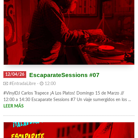
EscaparateSessions #07
12/04/26
#EntradaLibre -
12:00
#VinylDJ Carlos Trapece ¡A Los Platos! Domingo 15 de Marzo ///
12:00 a 14:30 Escaparate Sessions #7 Un viaje sumergidos en los ...
LEER MÁS