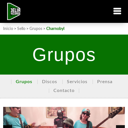
Inicio
>
Sello
>
Grupos
>
Charnobyl
Grupos
Grupos
Discos
Servicios
Prensa
Contacto