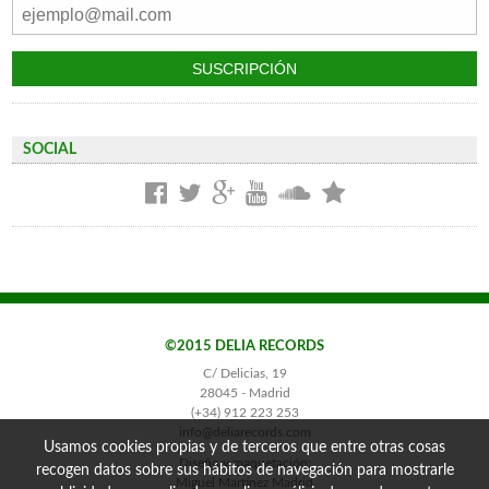
SOCIAL
©2015 DELIA RECORDS
C/ Delicias, 19
28045 - Madrid
(+34) 912 223 253
info@deliarecords.com
Usamos cookies propias y de terceros que entre otras cosas
Diseño y maquetación:
recogen datos sobre sus hábitos de navegación para mostrarle
Miguel Martínez Madrid