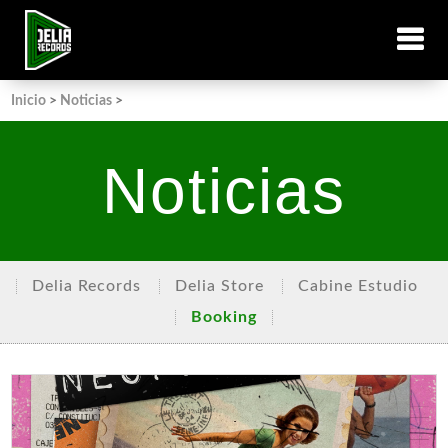
Inicio
>
Noticias
>
Noticias
Delia Records
Delia Store
Cabine Estudio
Booking