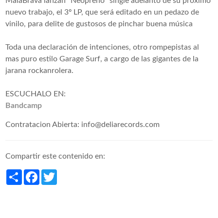
MalaBrava lanzan "Neopreno" single adelanto de su proximo
nuevo trabajo, el 3º LP, que será editado en un pedazo de
vinilo, para delite de gustosos de pinchar buena música
Toda una declaración de intenciones, otro rompepistas al
mas puro estilo Garage Surf, a cargo de las gigantes de la
jarana rockanrolera.
ESCUCHALO EN:
Bandcamp
Contratacion Abierta: info@deliarecords.com
Compartir este contenido en:
Share
Facebook
Twitter