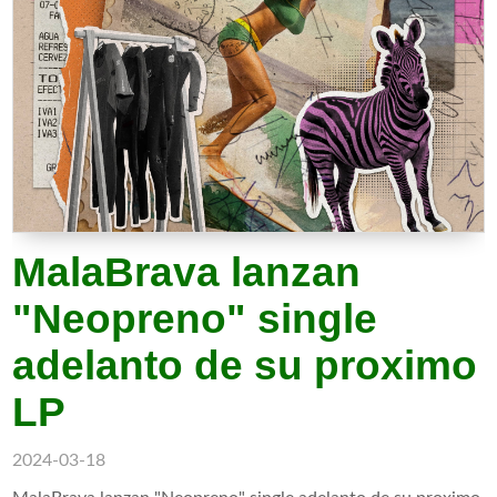
MalaBrava lanzan
"Neopreno" single
adelanto de su proximo
LP
2024-03-18