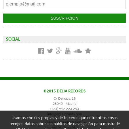
SOCIAL
©2015 DELIA RECORDS
C/ Delicias, 19
28045 - Madrid
(+34) 912 223 253
info@deliarecords.com
Usamos cookies propias y de terceros que entre otras cosas
Diseño y maquetación:
recogen datos sobre sus hábitos de navegación para mostrarle
Miguel Martínez Madrid