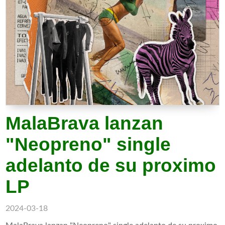
MalaBrava lanzan
"Neopreno" single
adelanto de su proximo
LP
2024-03-18