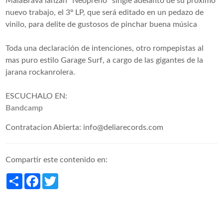
MalaBrava lanzan "Neopreno" single adelanto de su proximo
nuevo trabajo, el 3º LP, que será editado en un pedazo de
vinilo, para delite de gustosos de pinchar buena música
Toda una declaración de intenciones, otro rompepistas al
mas puro estilo Garage Surf, a cargo de las gigantes de la
jarana rockanrolera.
ESCUCHALO EN:
Bandcamp
Contratacion Abierta: info@deliarecords.com
Compartir este contenido en:
Share
Facebook
Twitter