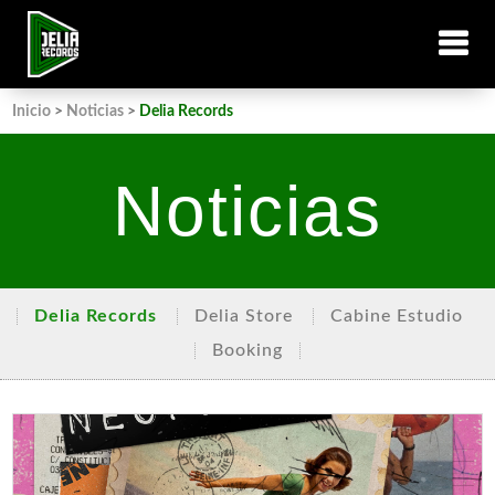
Inicio
>
Noticias
>
Delia Records
Noticias
Delia Records
Delia Store
Cabine Estudio
Booking