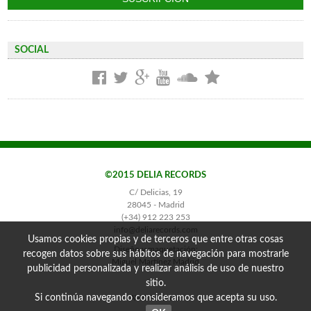
SOCIAL
©2015 DELIA RECORDS
C/ Delicias, 19
28045 - Madrid
(+34) 912 223 253
info@deliarecords.com
Usamos cookies propias y de terceros que entre otras cosas
Diseño y maquetación:
recogen datos sobre sus hábitos de navegación para mostrarle
Miguel Martínez Madrid
publicidad personalizada y realizar análisis de uso de nuestro
sitio.
Si continúa navegando consideramos que acepta su uso.
AVISO LEGAL