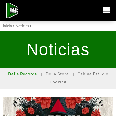
Inicio
>
Noticias
>
Noticias
Delia Records
Delia Store
Cabine Estudio
Booking