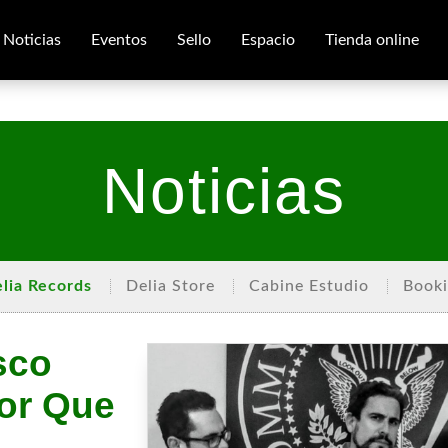
Noticias
Eventos
Sello
Espacio
Tienda online
Noticias
lia Records
Delia Store
Cabine Estudio
Book
sco
ñor Que