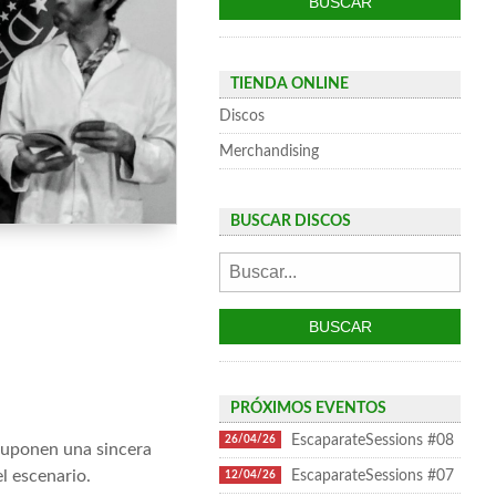
TIENDA ONLINE
Discos
Merchandising
BUSCAR DISCOS
PRÓXIMOS EVENTOS
EscaparateSessions #08
26/04/26
 suponen una sincera
el escenario.
EscaparateSessions #07
12/04/26