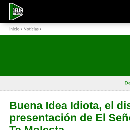
Inicio
>
Noticias
>
De
Buena Idea Idiota, el di
presentación de El Se
Te Molesta