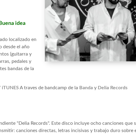
"Buena idea
iado localizado en
o desde el año
tos (guitarra y
arras, pedales y
ntes bandas de la
/
iTUNES
A traves de bandcamp de la
Banda
y
Delia Records
ependiente "Delia Records". Este disco incluye ocho canciones que
mitir: canciones directas, letras incisivas y trabajo duro sobre 