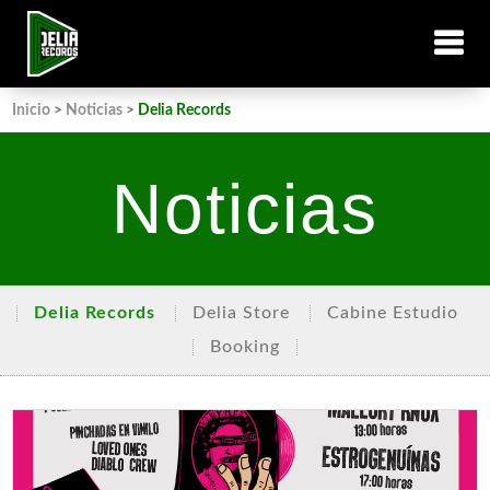
Inicio
>
Noticias
>
Delia Records
Noticias
Delia Records
Delia Store
Cabine Estudio
Booking