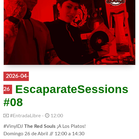
2026-04-
EscaparateSessions
26
#08
#EntradaLibre -
12:00
#VinylDJ
The Red Souls
¡A Los Platos!
Domingo 26 de Abril /// 12:00 a 14:30