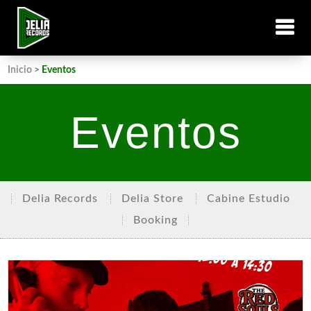
Inicio
>
Eventos
Eventos
Delia Records
Delia Store
Cabine Estudio
Booking