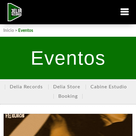
Inicio
>
Eventos
Eventos
Delia Records
Delia Store
Cabine Estudio
Booking