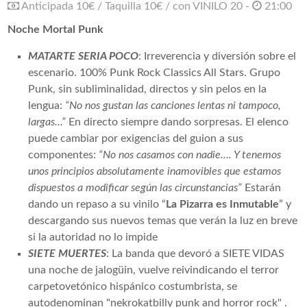
Anticipada 10€ / Taquilla 10€ / con VINILO 20 -
21:00
Noche Mortal Punk
MATARTE SERIA POCO
: Irreverencia y diversión sobre el
escenario. 100% Punk Rock Classics All Stars. Grupo
Punk, sin subliminalidad, directos y sin pelos en la
lengua:
“No nos gustan las canciones lentas ni tampoco,
largas...”
En directo siempre dando sorpresas. El elenco
puede cambiar por exigencias del guion a sus
componentes:
“No nos casamos con nadie…. Y tenemos
unos principios absolutamente inamovibles que estamos
dispuestos a modificar según las circunstancias”
Estarán
dando un repaso a su vinilo “
La Pizarra es Inmutable
” y
descargando sus nuevos temas que verán la luz en breve
si la autoridad no lo impide
SIETE MUERTES
: La banda que devoró a SIETE VIDAS
una noche de jalogüin, vuelve reivindicando el terror
carpetovetónico hispánico costumbrista, se
autodenominan "nekrokatbilly punk and horror rock" .