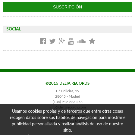
SOCIAL
©2015 DELIA RECORDS
C/ Delicias, 19
28045 - Madrid
(+34) 912 223 253
info@deliarecords.com
Usamos cookies propias y de terceros que entre otras cosas
Diseño y maquetación:
recogen datos sobre sus hábitos de navegación para mostrarle
Miguel Martínez Madrid
publicidad personalizada y realizar análisis de uso de nuestro
sitio.