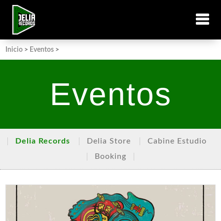
Inicio
>
Eventos
>
Eventos
Delia Records
Delia Store
Cabine Estudio
Booking