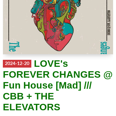
LOVE's
2024-12-20
FOREVER CHANGES @
Fun House [Mad] ///
CBB + THE
ELEVATORS