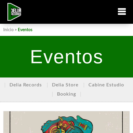
Inicio
>
Eventos
Eventos
Delia Records
Delia Store
Cabine Estudio
Booking