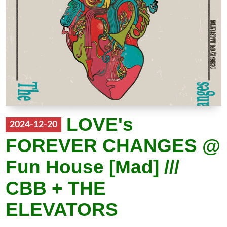
LOVE's
2024-12-20
FOREVER CHANGES @
Fun House [Mad] ///
CBB + THE
ELEVATORS