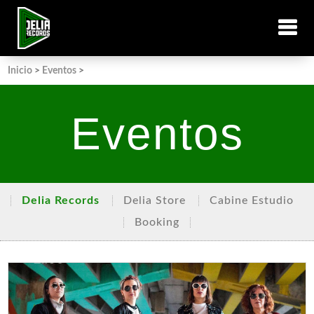
Inicio
>
Eventos
>
Eventos
Delia Records
Delia Store
Cabine Estudio
Booking