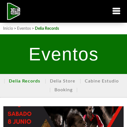
Inicio
>
Eventos
>
Delia Records
Eventos
Delia Records
Delia Store
Cabine Estudio
Booking