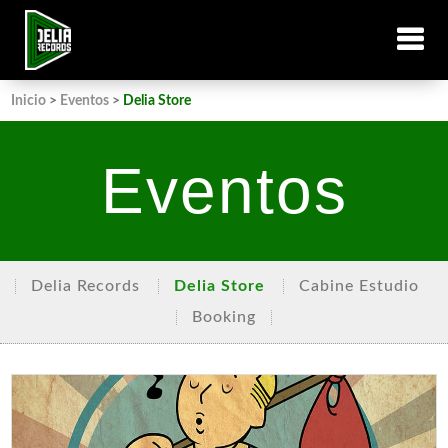
Inicio
>
Eventos
>
Delia Store
Eventos
Delia Records
Delia Store
Cabine Estudio
Booking