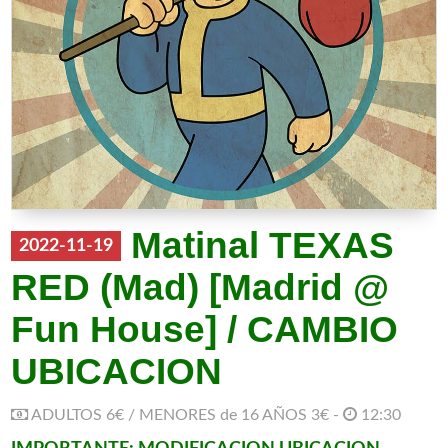
Matinal TEXAS
2022-11-19
RED (Mad) [Madrid @
Fun House] / CAMBIO
UBICACION
ADULTOS 6€ / MENORES de 16 AÑOS 3€ -
12:30