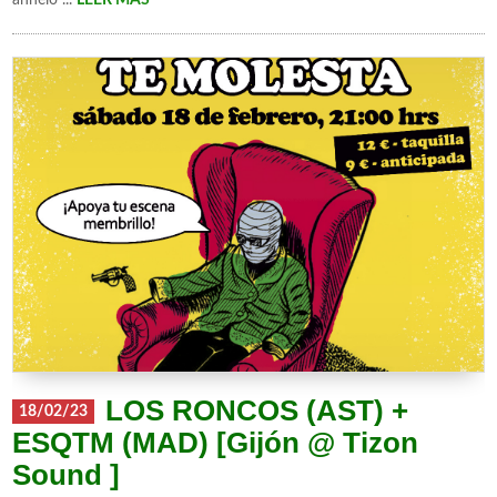
LOS RONCOS (AST) +
18/02/23
ESQTM (MAD) [Gijón @ Tizon
Sound ]