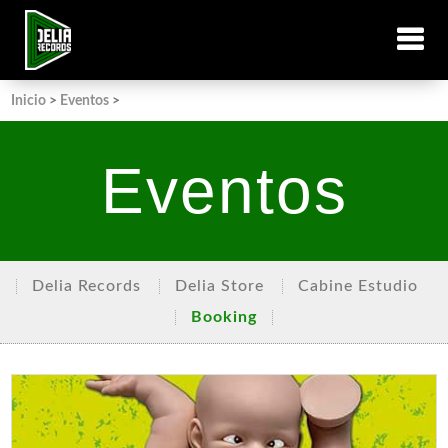
Inicio
>
Eventos
>
Eventos
Delia Records
Delia Store
Cabine Estudio
Booking