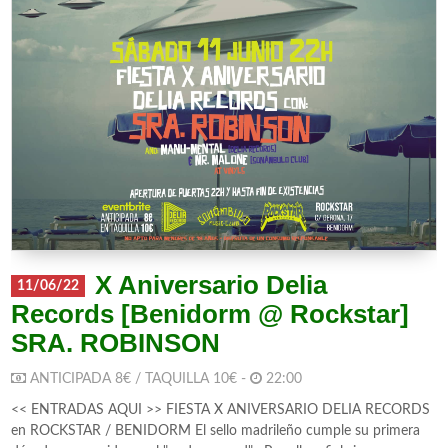
X Aniversario Delia
11/06/22
Records [Benidorm @ Rockstar]
SRA. ROBINSON
ANTICIPADA 8€ / TAQUILLA 10€ -
22:00
<< ENTRADAS AQUI >> FIESTA X ANIVERSARIO DELIA RECORDS
en ROCKSTAR / BENIDORM El sello madrileño cumple su primera