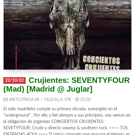
Crujientes: SEVENTYFOUR
22/10/22
(Mad) [Madrid @ Juglar]
ANTICIPADA 8€ / TAQUILLA 10€ -
20:30
El sello madrileño cumple su primera década, sumergido en el
"underground" . Por ello y fiel siempre a sus principios, nos vemos en
la obligación de organizar CONCIERTOS CRUJIENTES:
SEVETYFOUR: Crudo y directo swamp & southern rock. <<<< TUS
ENTRADAS AQUI >>>> El único consuelo que procura el tiempo, es