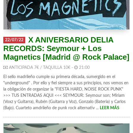
X ANIVERSARIO DELIA
22/07/22
RECORDS: Seymour + Los
Magnetics [Madrid @ Rock Palace]
ANTICIPADA 7€ / TAQUILLA 10€ -
21:00
El sello madrileño cumple su primera década, sumergido en el
"underground" . Por ello y fiel siempre a sus principios, nos vemos en
la obligación de organizar la "FIESTA HARD, NOISE ROCK PUNK"
>>> TUS ENTRADAS AQUI <<< SEYMOUR: Seymour son; Miriam
(Voxz y Guitarra), Rubén (Guitarra y Voz), Gonzalo (Bateria) y Carlos
(Bajo). Cuarteto amdrileño de punk rock alternativ ...
LEER MÁS