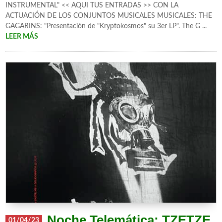
INSTRUMENTAL" << AQUI TUS ENTRADAS >> CON LA
ACTUACIÓN DE LOS CONJUNTOS MUSICALES MUSICALES: THE
GAGARINS: "Presentación de "Kryptokosmos" su 3er LP". The G ...
LEER MÁS
Noche Telemática: TZETZE
01/04/23