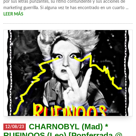
por sus letras punzantes, su ritmo contundente y sus acciones de
marketing guerrilla. Si alguna vez te has encontrado en un cuarto ...
LEER MÁS
CHARNOBYL (Mad) *
12/08/23
RUFINOOS (Leo) [Ponferrada @