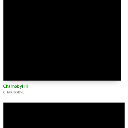
Charnobyl III
CHARNOBYL