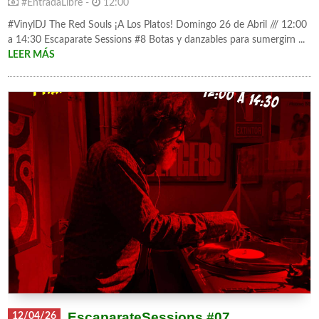
#EntradaLibre -
12:00
#VinylDJ The Red Souls ¡A Los Platos! Domingo 26 de Abril /// 12:00
a 14:30 Escaparate Sessions #8 Botas y danzables para sumergirn ...
LEER MÁS
EscaparateSessions #07
12/04/26