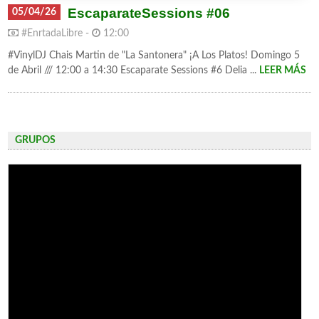
EscaparateSessions #06
05/04/26
#EnrtadaLibre -
12:00
#VinylDJ Chais Martin de "La Santonera" ¡A Los Platos! Domingo 5
de Abril /// 12:00 a 14:30 Escaparate Sessions #6 Delia ...
LEER MÁS
GRUPOS