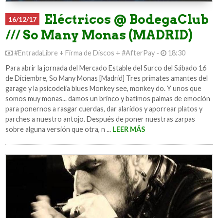
Eléctricos @ BodegaClub
16/12/17
/// So Many Monas (MADRID)
#EntradaLibre + Firma de Discos + #AfterPay -
18:30
Para abrir la jornada del Mercado Estable del Surco del Sábado 16
de Diciembre, So Many Monas [Madrid] Tres primates amantes del
garage y la psicodelia blues Monkey see, monkey do. Y unos que
somos muy monas... damos un brinco y batimos palmas de emoción
para ponernos a rasgar cuerdas, dar alaridos y aporrear platos y
parches a nuestro antojo. Después de poner nuestras zarpas
sobre alguna versión que otra, n ...
LEER MÁS