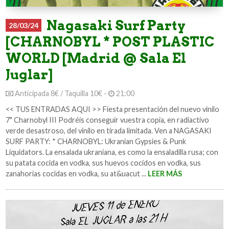
Nagasaki Surf Party
28/03/24
[CHARNOBYL * POST PLASTIC
WORLD [Madrid @ Sala El
Juglar]
Anticipada 8€ / Taquilla 10€ -
21:00
<< TUS ENTRADAS AQUI >> Fiesta presentación del nuevo vinilo
7" Charnobyl III Podréis conseguir vuestra copia, en radiactivo
verde desastroso, del vinilo en tirada limitada. Ven a NAGASAKI
SURF PARTY: * CHARNOBYL: Ukranian Gypsies & Punk
Liquidators. La ensalada ukraniana, es como la ensaladilla rusa; con
su patata cocida en vodka, sus huevos cocidos en vodka, sus
zanahorias cocidas en vodka, su at&uacut ...
LEER MÁS